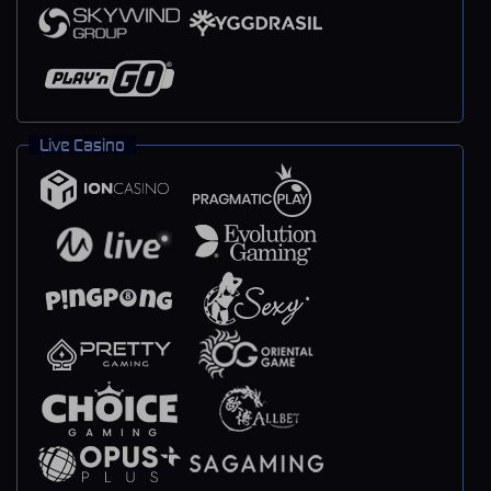
Live Casino