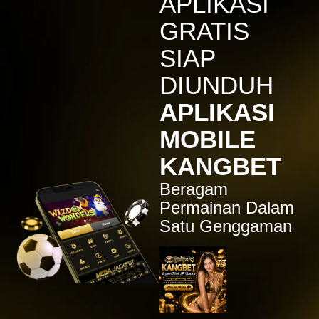
APLIKASI
Sugar Rush
GRATIS
zeusba****u
IDR
5,076,000.00
SIAP
Gates of Olympus 1000
DIUNDUH
kmsu****i
IDR
3,712,000.00
APLIKASI
Aztec Gems Deluxe™
MOBILE
hend****2
IDR
3,178,000.00
KANGBET
Gates of Gatot Kaca 1000
Beragam
zeusba****u
IDR
3,026,000.00
Permainan Dalam
Gates of Olympus 1000
Satu Genggaman
zeusba****u
IDR
2,779,500.00
Gates of Olympus 1000
di****1
IDR
2,664,000.00
Mahjong Wins 3 – Black