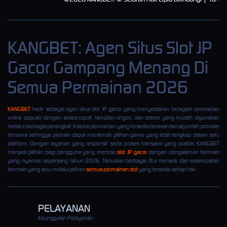
KANGBET: Agen Situs Slot JP
Gacor Gampang Menang Di
Semua Permainan 2026
KANGBET
hadir sebagai agen situs slot JP gacor yang menyediakan beragam permainan
online populer dengan akses cepat, tampilan ringan, dan sistem yang mudah digunakan
melalui berbagai perangkat. Koleksi permainan yang tersedia berasal dari sejumlah provider
ternama sehingga pemain dapat menikmati pilihan game yang lebih lengkap dalam satu
platform. Dengan layanan yang responsif serta proses transaksi yang praktis, KANGBET
menjadi pilihan bagi pengguna yang mencari
slot JP gacor
dengan pengalaman bermain
yang nyaman sepanjang tahun 2026. Temukan berbagai fitur menarik dan kesempatan
bermain yang seru melalui pilihan
semua permainan slot
yang tersedia setiap hari.
PELAYANAN
Keunggulan Pelayanan