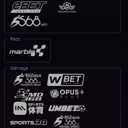
Race
Olahraga