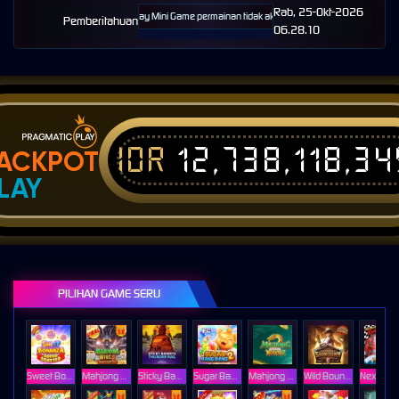
Rab, 25-Okt-2026
Selama waktu ini, AdvantPlay Mini Game permainan tidak akan tersedia. Kami memohon maaf at
Pemberitahuan
06.28.10
IDR
12,738,118,3
ACKPOT
LAY
PILIHAN GAME SERU
Sweet Bonanza Super Scatter
Mahjong Wins 3 – Black Scatter
Sticky Bandits Thunder Rail
Sugar Bang Bang 2
Mahjong Ways 2
Wild Bounty Showdown